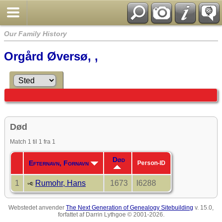
Our Family History
Orgård Øversø, ,
Død
Match 1 til 1 fra 1
Død
Efternavn, Fornavn
Person-ID
1
Rumohr, Hans
1673
I6288
Webstedet anvender
The Next Generation of Genealogy Sitebuilding
v. 15.0,
forfattet af Darrin Lythgoe © 2001-2026.