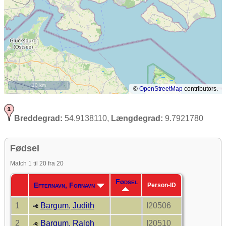
10 km
©
OpenStreetMap
contributors.
Breddegrad:
54.9138110,
Længdegrad:
9.7921780
Fødsel
Match 1 til 20 fra 20
Fødsel
Efternavn, Fornavn
Person-ID
1
Bargum, Judith
I20506
2
Bargum, Ralph
I20510