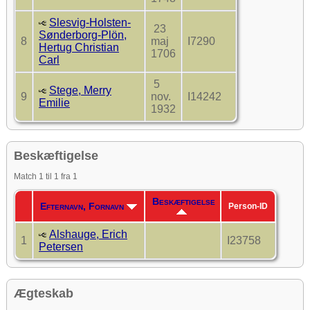
Slesvig-Holsten-
23
Sønderborg-Plön,
8
maj
I7290
Hertug Christian
1706
Carl
5
Stege, Merry
9
nov.
I14242
Emilie
1932
Beskæftigelse
Match 1 til 1 fra 1
Beskæftigelse
Efternavn, Fornavn
Person-ID
Alshauge, Erich
1
I23758
Petersen
Ægteskab