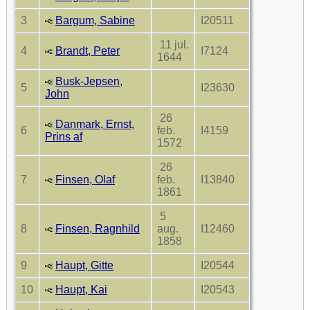
3
Bargum, Sabine
I20511
11 jul.
4
Brandt, Peter
I7124
1644
Busk-Jepsen,
5
I23630
John
26
Danmark, Ernst,
6
feb.
I4159
Prins af
1572
26
7
Finsen, Olaf
feb.
I13840
1861
5
8
Finsen, Ragnhild
aug.
I12460
1858
9
Haupt, Gitte
I20544
10
Haupt, Kai
I20543