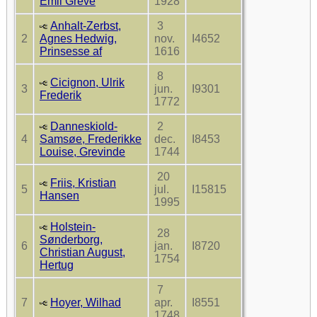
Emil Greve
1928
Anhalt-Zerbst,
3
2
Agnes Hedwig,
nov.
I4652
Prinsesse af
1616
8
Cicignon, Ulrik
3
jun.
I9301
Frederik
1772
Danneskiold-
2
4
Samsøe, Frederikke
dec.
I8453
Louise, Grevinde
1744
20
Friis, Kristian
5
jul.
I15815
Hansen
1995
Holstein-
28
Sønderborg,
6
jan.
I8720
Christian August,
1754
Hertug
7
7
Hoyer, Wilhad
apr.
I8551
1748