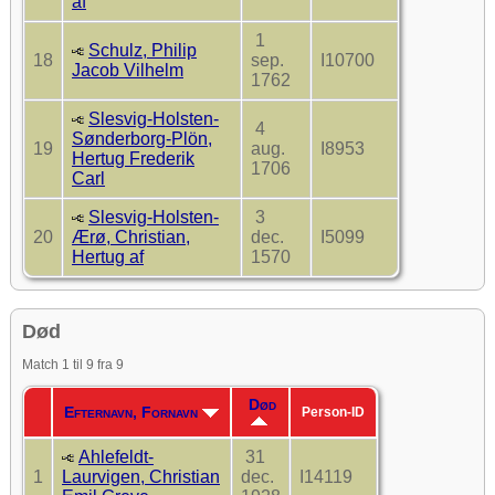
af
1
Schulz, Philip
18
sep.
I10700
Jacob Vilhelm
1762
Slesvig-Holsten-
4
Sønderborg-Plön,
19
aug.
I8953
Hertug Frederik
1706
Carl
Slesvig-Holsten-
3
20
Ærø, Christian,
dec.
I5099
Hertug af
1570
Død
Match 1 til 9 fra 9
Død
Efternavn, Fornavn
Person-ID
Ahlefeldt-
31
1
Laurvigen, Christian
dec.
I14119