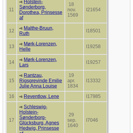
Holstein-
18
Sønderborg,
11
nov.
I21654
Dorothea, Prinsesse
1569
af
Malthe-Bruun,
12
I18501
Ruth
Mørk-Lorenzen,
13
I19258
Helle
Mørk-Lorenzen,
14
I19257
Lars
Rantzau,
19
15
Rigsgrevinde Emilie
apr.
I13332
Julie Anna Louise
1834
16
Reventlow, Lene
I17985
Schleswig-
Holstein-
29
Sønderborg-
17
sep.
I7046
Glücksburg, Agnes
1640
Hedwig, Prinsesse