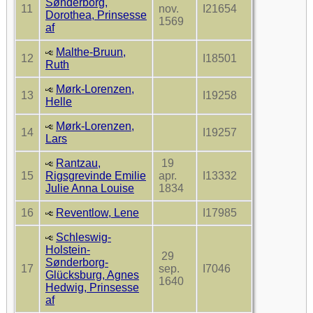
Sønderborg,
11
nov.
I21654
Dorothea, Prinsesse
1569
af
Malthe-Bruun,
12
I18501
Ruth
Mørk-Lorenzen,
13
I19258
Helle
Mørk-Lorenzen,
14
I19257
Lars
Rantzau,
19
15
Rigsgrevinde Emilie
apr.
I13332
Julie Anna Louise
1834
16
Reventlow, Lene
I17985
Schleswig-
Holstein-
29
Sønderborg-
17
sep.
I7046
Glücksburg, Agnes
1640
Hedwig, Prinsesse
af