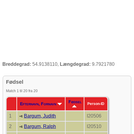
Breddegrad:
54.9138110,
Længdegrad:
9.7921780
Fødsel
Match 1 til 20 fra 20
Fødsel
Efternavn, Fornavn
Person-ID
1
Bargum, Judith
I20506
2
Bargum, Ralph
I20510