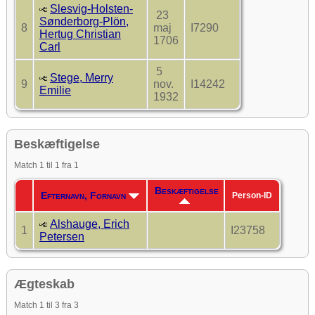
Slesvig-Holsten-
23
Sønderborg-Plön,
8
maj
I7290
Hertug Christian
1706
Carl
5
Stege, Merry
9
nov.
I14242
Emilie
1932
Beskæftigelse
Match 1 til 1 fra 1
Beskæftigelse
Efternavn, Fornavn
Person-ID
Alshauge, Erich
1
I23758
Petersen
Ægteskab
Match 1 til 3 fra 3