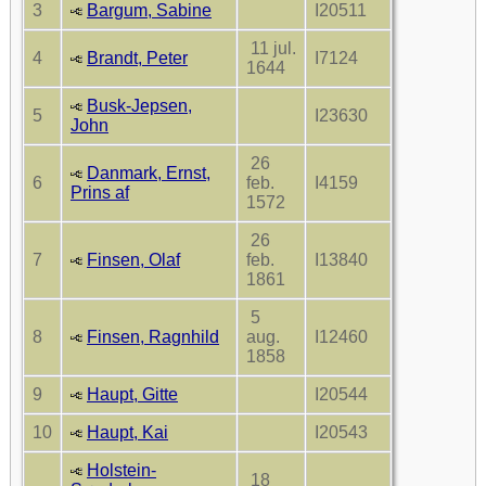
3
Bargum, Sabine
I20511
11 jul.
4
Brandt, Peter
I7124
1644
Busk-Jepsen,
5
I23630
John
26
Danmark, Ernst,
6
feb.
I4159
Prins af
1572
26
7
Finsen, Olaf
feb.
I13840
1861
5
8
Finsen, Ragnhild
aug.
I12460
1858
9
Haupt, Gitte
I20544
10
Haupt, Kai
I20543
Holstein-
18