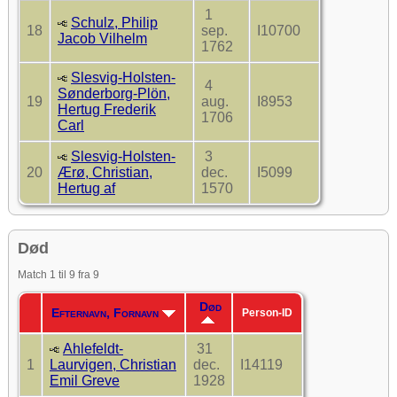
1
Schulz, Philip
18
sep.
I10700
Jacob Vilhelm
1762
Slesvig-Holsten-
4
Sønderborg-Plön,
19
aug.
I8953
Hertug Frederik
1706
Carl
Slesvig-Holsten-
3
20
Ærø, Christian,
dec.
I5099
Hertug af
1570
Død
Match 1 til 9 fra 9
Død
Efternavn, Fornavn
Person-ID
Ahlefeldt-
31
1
Laurvigen, Christian
dec.
I14119
Emil Greve
1928