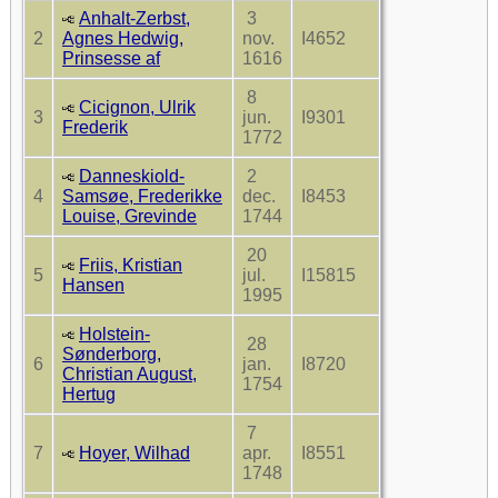
Anhalt-Zerbst,
3
2
Agnes Hedwig,
nov.
I4652
Prinsesse af
1616
8
Cicignon, Ulrik
3
jun.
I9301
Frederik
1772
Danneskiold-
2
4
Samsøe, Frederikke
dec.
I8453
Louise, Grevinde
1744
20
Friis, Kristian
5
jul.
I15815
Hansen
1995
Holstein-
28
Sønderborg,
6
jan.
I8720
Christian August,
1754
Hertug
7
7
Hoyer, Wilhad
apr.
I8551
1748