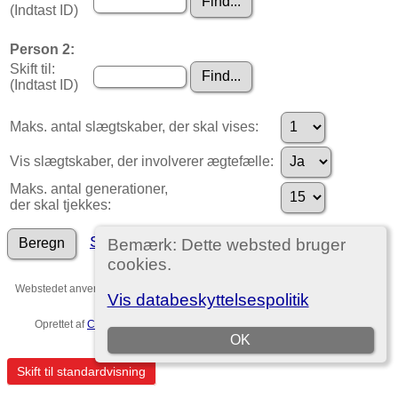
(Indtast ID)
Person 2:
Skift til:
(Indtast ID)
Maks. antal slægtskaber, der skal vises:
Vis slægtskaber, der involverer ægtefælle:
Maks. antal generationer,
der skal tjekkes:
Søg efter andre forbindelser
Bemærk: Dette websted bruger
cookies.
Webstedet anvender
The Next Generation of Genealogy Sitebuilding
v. 15.0,
Vis databeskyttelsespolitik
forfattet af Darrin Lythgoe © 2001-2026.
Oprettet af
Christian Ditlev Reventlow
. |
EU-persondataforordningen
.
OK
Template no. 7
Skift til standardvisning