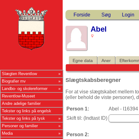
Forside
Søg
Login
Abel
Egne data
Aner
Efterkom
Slægten Reventlow
Slægtskabsberegner
Biografier mv
Landbo- og skolereformer
For at vise slægtskabet mellem to
Reventlow-Museet
(eller behold de viste personer), d
Andre adelige familier
Person 1:
Abel - I16394
Tekster og links på engelsk
Skift til: (Indtast ID)
Tekster og links på tysk
Personer og familier
Media
Person 2: