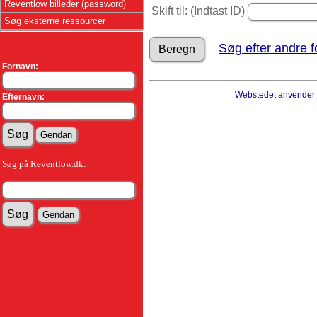
Reventlow billeder (password)
Skift til: (Indtast ID)
Søg eksterne ressourcer
Søg efter andre f
Fornavn:
Webstedet anvender
Efternavn:
Søg på Reventlow.dk: