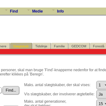
Find
Medie
Info
mere
Slægtskab
Tidslinje
Familie
GEDCOM
Foreslå
 personer, skal man bruge 'Find'-knapperne nedenfor for at find
erefter klikkes på 'Beregn'.
Maks. antal slægtskaber, der skal vises:
Vis slægtskaber, der involverer ægtefælle:
Maks. antal generationer,
der skal tjekkes: