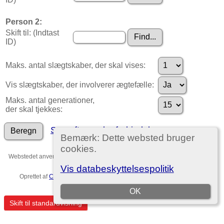
Person 2:
Skift til: (Indtast
ID)
Maks. antal slægtskaber, der skal vises:
Vis slægtskaber, der involverer ægtefælle:
Maks. antal generationer,
der skal tjekkes:
Søg efter andre forbindelser
Bemærk: Dette websted bruger
cookies.
Webstedet anvender
The Next Generation of Genealogy Sitebuilding
v. 15.0,
forfattet af Darrin Lythgoe © 2001-2026.
Vis databeskyttelsespolitik
Oprettet af
Christian Ditlev Reventlow
. |
EU-persondataforordningen
.
Template no. 7
OK
Skift til standardvisning