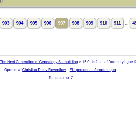
00
...
903
904
905
906
907
908
909
910
911
4
The Next Generation of Genealogy Sitebuilding
v. 15.0, forfattet af Darrin Lythgoe
Oprettet af
Christian Ditlev Reventlow
. |
EU-persondataforordningen
.
Template no. 7