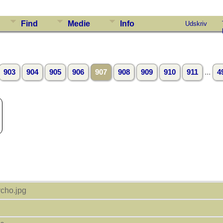
Find
Medie
Info
Udskriv
...
903
904
905
906
907
908
909
910
911
4
cho.jpg