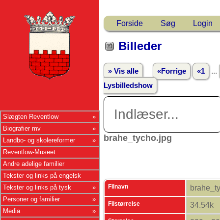
Forside
Søg
Login
Billeder
...
» Vis alle
«Forrige
«1
Lysbilledshow
Indlæser...
Slægten Reventlow
Biografier mv
brahe_tycho.jpg
Landbo- og skolereformer
Reventlow-Museet
Andre adelige familier
Tekster og links på engelsk
Filnavn
Tekster og links på tysk
brahe_ty
Personer og familier
Filstørrelse
34.54k
Media