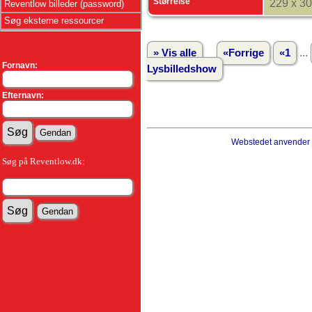
Størrelse
229 x 3
Reventlow billeder (password)
Søg eksterne ressourcer
...
» Vis alle
«Forrige
«1
Fornavn:
Lysbilledshow
Efternavn:
Webstedet anvender
Søg på Reventlow.dk: