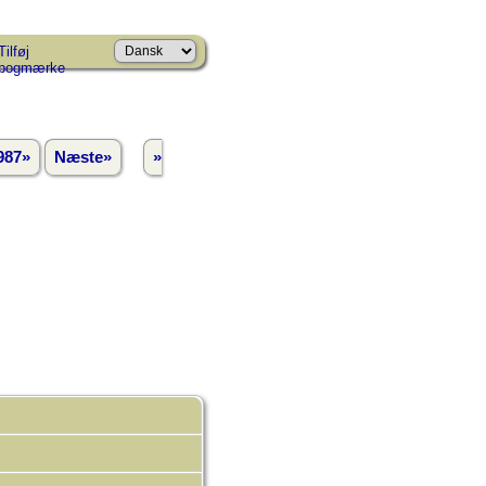
Tilføj
bogmærke
987»
Næste»
»