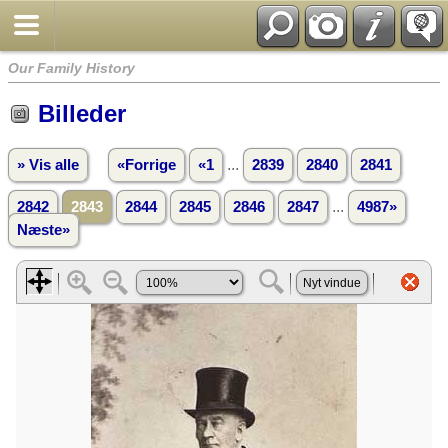
Our Family History
Billeder
...
» Vis alle
«Forrige
«1
2839
2840
2841
...
2842
2843
2844
2845
2846
2847
4987»
Næste»