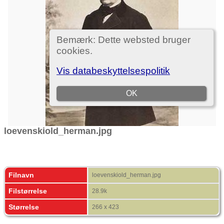
loevenskiold_herman.jpg
Filnavn
loevenskiold_herman.jpg
Filstørrelse
28.9k
Størrelse
266 x 423