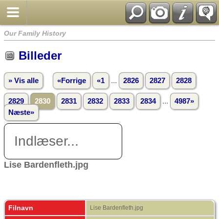
Our Family History
Billeder
...
» Vis alle
«Forrige
«1
2826
2827
2828
...
2829
2830
2831
2832
2833
2834
4987»
Næste»
Indlæser...
Lise Bardenfleth.jpg
Filnavn
Lise Bardenfleth.jpg