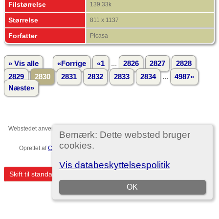
Filstørrelse
139.33k
Størrelse
811 x 1137
Forfatter
Picasa
...
» Vis alle
«Forrige
«1
2826
2827
2828
...
2829
2830
2831
2832
2833
2834
4987»
Næste»
Webstedet anvender
The Next Generation of Genealogy Sitebuilding
v. 15.0,
Bemærk: Dette websted bruger
forfattet af Darrin Lythgoe © 2001-2026.
cookies.
Oprettet af
Christian Ditlev Reventlow
. |
EU-persondataforordningen
.
Template no. 7
Vis databeskyttelsespolitik
Skift til standardvisning
OK