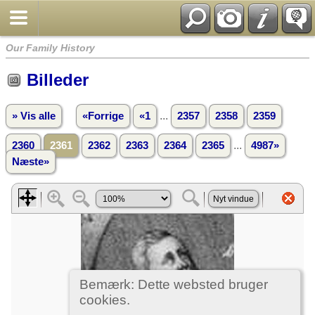
Our Family History
Billeder
...
» Vis alle
«Forrige
«1
2357
2358
2359
...
2360
2361
2362
2363
2364
2365
4987»
Næste»