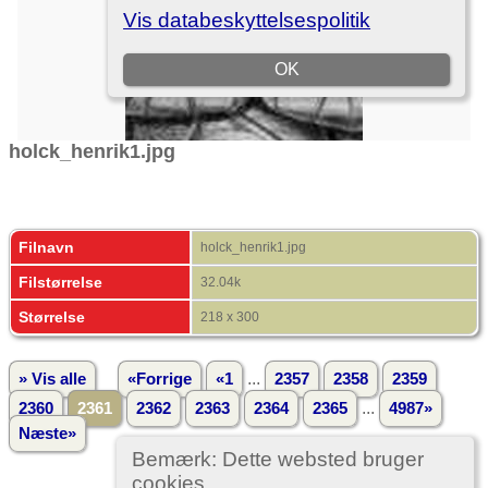
holck_henrik1.jpg
Filnavn
holck_henrik1.jpg
Filstørrelse
32.04k
Størrelse
218 x 300
...
» Vis alle
«Forrige
«1
2357
2358
2359
...
2360
2361
2362
2363
2364
2365
4987»
Næste»
Bemærk: Dette websted bruger
cookies.