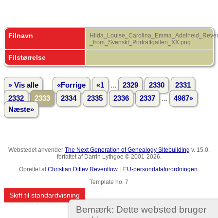
Filnavn
Hilda_Louise_Carolina_Emma_Adelheid_Reven
_from_Svenskt_Porträttgalleri_XX.png
Filstørrelse
...
» Vis alle
«Forrige
«1
2329
2330
2331
...
2332
2333
2334
2335
2336
2337
4987»
Næste»
Webstedet anvender
The Next Generation of Genealogy Sitebuilding
v. 15.0,
forfattet af Darrin Lythgoe © 2001-2026.
Oprettet af
Christian Ditlev Reventlow
. |
EU-persondataforordningen
.
Template no. 7
Skift til standardvisning
Bemærk: Dette websted bruger