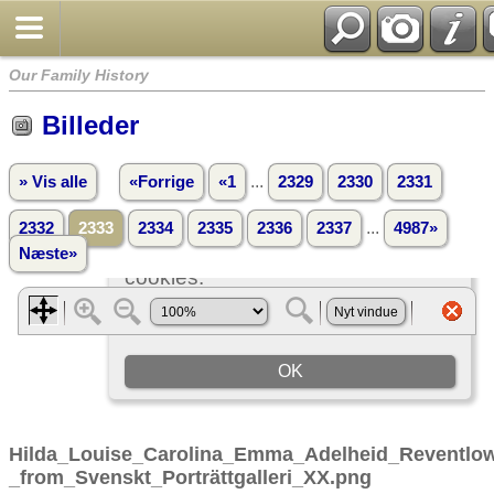
Our Family History
Billeder
...
» Vis alle
«Forrige
«1
2329
2330
2331
...
2332
2333
2334
2335
2336
2337
4987»
Næste»
Hilda_Louise_Carolina_Emma_Adelheid_Reventlo
_from_Svenskt_Porträttgalleri_XX.png