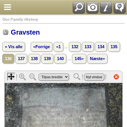
Our Family History
Gravsten
...
» Vis alle
«Forrige
«1
132
133
134
135
...
136
137
138
139
140
145»
Næste»