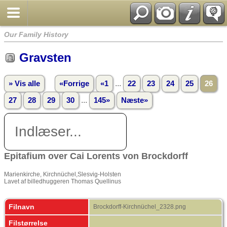
Our Family History
Gravsten
...
» Vis alle
«Forrige
«1
22
23
24
25
26
...
27
28
29
30
145»
Næste»
Indlæser...
Epitafium over Cai Lorents von Brockdorff
Marienkirche, Kirchnüchel,Slesvig-Holsten
Lavet af billedhuggeren Thomas Quellinus
Filnavn
Brockdorff-Kirchnüchel_2328.png
Filstørrelse