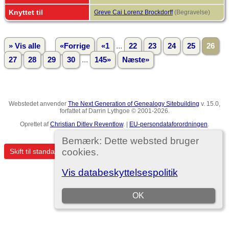
Knyttet til
Greve Cai Lorenz Brockdorff
(Begravelse)
...
» Vis alle
«Forrige
«1
22
23
24
25
26
...
27
28
29
30
145»
Næste»
Webstedet anvender
The Next Generation of Genealogy Sitebuilding
v. 15.0,
forfattet af Darrin Lythgoe © 2001-2026.
Oprettet af
Christian Ditlev Reventlow
. |
EU-persondataforordningen
.
Template no. 7
Bemærk: Dette websted bruger
cookies.
Skift til standardvisning
Vis databeskyttelsespolitik
OK