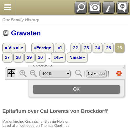
Our Family History
Gravsten
...
» Vis alle
«Forrige
«1
22
23
24
25
26
...
27
28
29
30
145»
Næste»
Epitafium over Cai Lorents von Brockdorff
Marienkirche, Kirchnüchel,Slesvig-Holsten
Lavet af billedhuggeren Thomas Quellinus