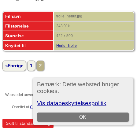
Filnavn
trolle_herluf.jpg
Filstørrelse
243.91k
Størrelse
422 x 500
Knyttet til
Herluf Trolle
«Forrige
1
2
Bemærk: Dette websted bruger
cookies.
Webstedet anvender
The Next Generation of Genealogy Sitebuilding
v. 15.0,
forfattet af Darrin Lythgoe © 2001-2026.
Vis databeskyttelsespolitik
Oprettet af
Christian Ditlev Reventlow
. |
EU-persondataforordningen
.
Template no. 7
OK
Skift til standardvisning