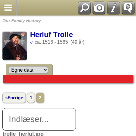
Our Family History
Herluf Trolle
ca. 1516 - 1565 (49 år)
«Forrige
1
2
Indlæser...
trolle_herluf.jpg