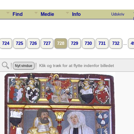
Find
Medie
Info
Udskriv
...
724
725
726
727
728
729
730
731
732
4