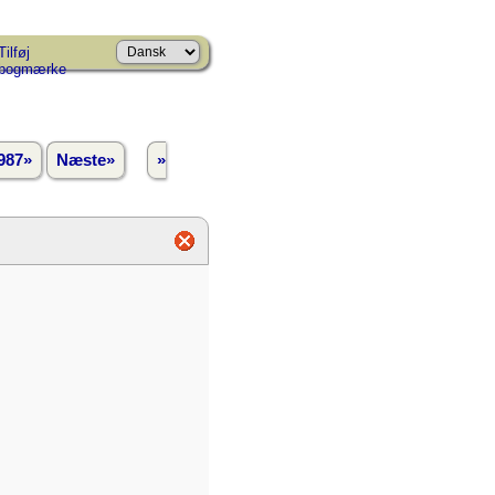
Tilføj
bogmærke
987»
Næste»
»