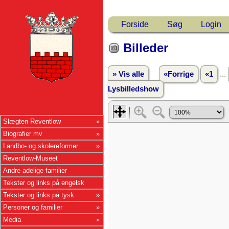
Forside
Søg
Login
Billeder
...
» Vis alle
«Forrige
«1
Lysbilledshow
Slægten Reventlow
Biografier mv
Landbo- og skolereformer
Reventlow-Museet
Andre adelige familier
Tekster og links på engelsk
Tekster og links på tysk
Personer og familier
Media