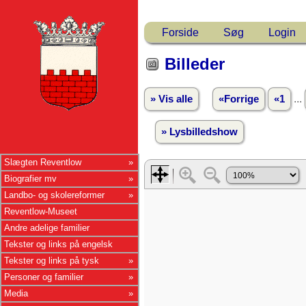
Forside
Søg
Login
Billeder
...
» Vis alle
«Forrige
«1
» Lysbilledshow
Slægten Reventlow
Biografier mv
Landbo- og skolereformer
Reventlow-Museet
Andre adelige familier
Tekster og links på engelsk
Tekster og links på tysk
Personer og familier
Media