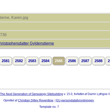
ierne, Karen.jpg
2736
ristophersdatter Gyldenstierne
2581
2582
2583
2584
2585
2586
2587
2588
2
The Next Generation of Genealogy Sitebuilding
v. 15.0, forfattet af Darrin Lythgoe
Oprettet af
Christian Ditlev Reventlow
. |
EU-persondataforordningen
.
Template no. 7