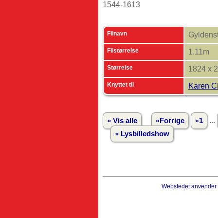
1544-1613
Filnavn
Gyldenst
Filstørrelse
1.11m
Størrelse
1824 x 
Knyttet til
Karen Ch
...
» Vis alle
«Forrige
«1
» Lysbilledshow
Webstedet anvender