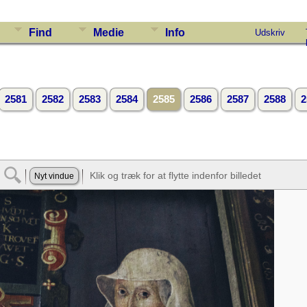
Find
Medie
Info
Udskriv
2581
2582
2583
2584
2585
2586
2587
2588
2