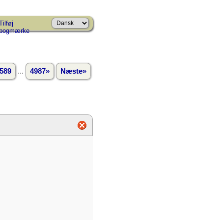
Tilføj
bogmærke
...
589
4987»
Næste»