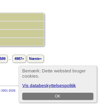
...
589
4987»
Næste»
Bemærk: Dette websted bruger
cookies.
Vis databeskyttelsespolitik
 © 2001-2026.
OK