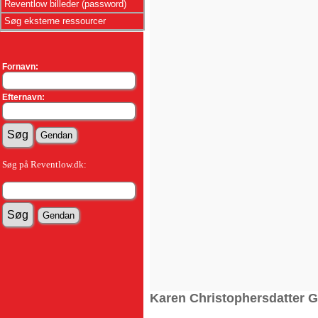
Reventlow billeder (password)
Søg eksterne ressourcer
Fornavn:
Efternavn:
Søg på Reventlow.dk:
Karen Christophersdatter G