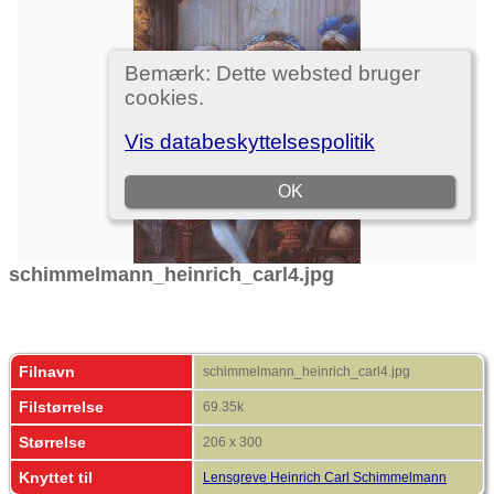
schimmelmann_heinrich_carl4.jpg
Filnavn
schimmelmann_heinrich_carl4.jpg
Filstørrelse
69.35k
Størrelse
206 x 300
Knyttet til
Lensgreve Heinrich Carl Schimmelmann