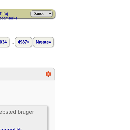
Tilføj
bogmærke
...
034
4987»
Næste»