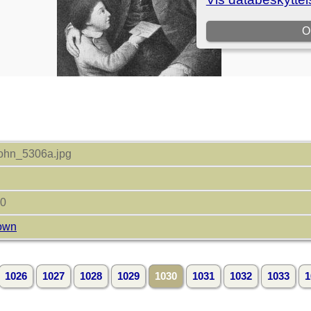
ohn_5306a.jpg
00
own
1026
1027
1028
1029
1030
1031
1032
1033
1