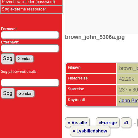
Reventlow billeder (password)
Søg eksterne ressourcer
Fornavn:
brown_john_5306a.jpg
Efternavn:
Filnavn
brown_j
Søg på Reventlow.dk:
Filstørrelse
42.29k
Størrelse
237 x 3
Knyttet til
John Br
...
» Vis alle
«Forrige
«1
» Lysbilledshow