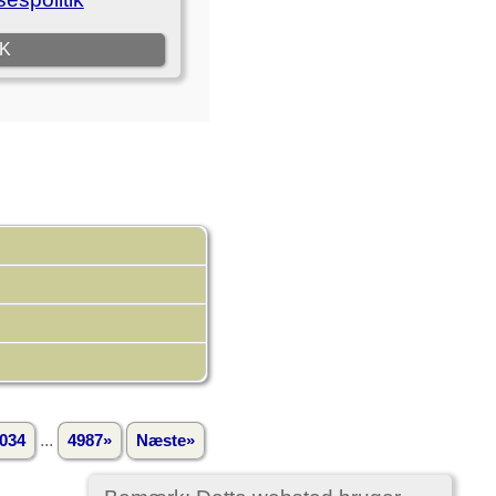
...
034
4987»
Næste»