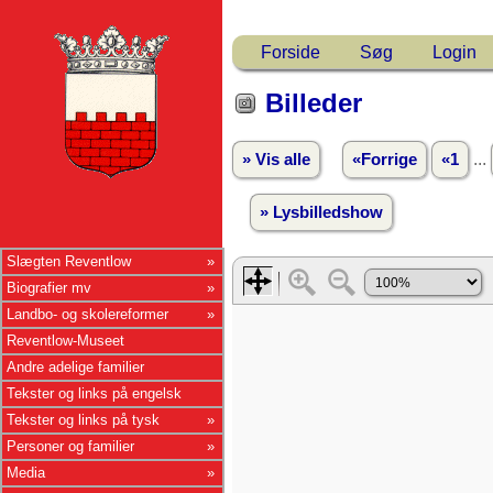
Forside
Søg
Login
Billeder
...
» Vis alle
«Forrige
«1
» Lysbilledshow
Slægten Reventlow
Biografier mv
Landbo- og skolereformer
Reventlow-Museet
Andre adelige familier
Tekster og links på engelsk
Tekster og links på tysk
Personer og familier
Media