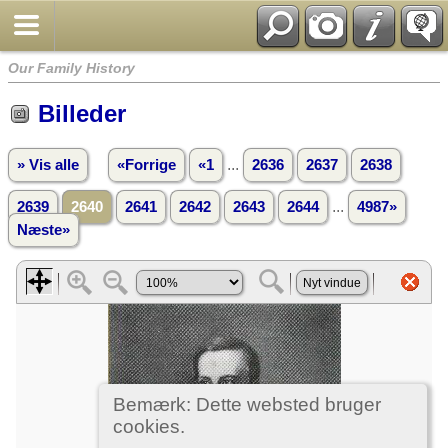
Our Family History
Billeder
...
» Vis alle
«Forrige
«1
2636
2637
2638
...
2639
2640
2641
2642
2643
2644
4987»
Næste»