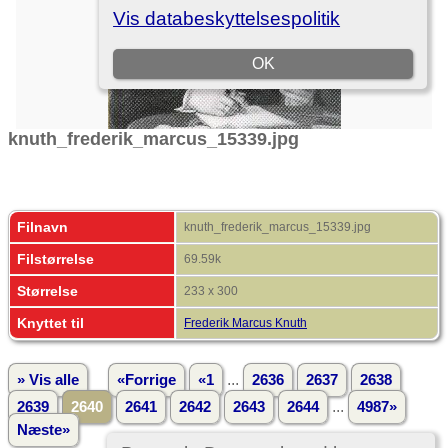
knuth_frederik_marcus_15339.jpg
Filnavn
knuth_frederik_marcus_15339.jpg
Filstørrelse
69.59k
Størrelse
233 x 300
Knyttet til
Frederik Marcus Knuth
...
» Vis alle
«Forrige
«1
2636
2637
2638
...
2639
2640
2641
2642
2643
2644
4987»
Næste»