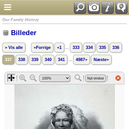
Our Family History
Billeder
...
» Vis alle
«Forrige
«1
333
334
335
336
...
337
338
339
340
341
4987»
Næste»