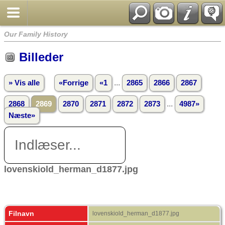
Our Family History
Billeder
...
» Vis alle
«Forrige
«1
2865
2866
2867
...
2868
2869
2870
2871
2872
2873
4987»
Næste»
Indlæser...
lovenskiold_herman_d1877.jpg
Filnavn
lovenskiold_herman_d1877.jpg