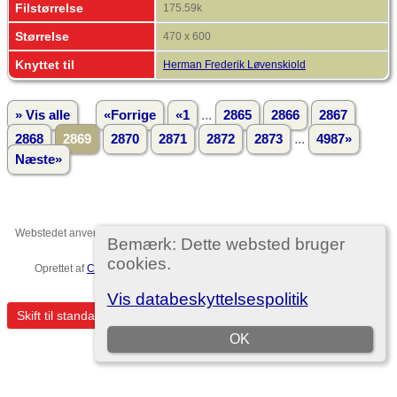
Filstørrelse
175.59k
Størrelse
470 x 600
Knyttet til
Herman Frederik Løvenskiold
...
» Vis alle
«Forrige
«1
2865
2866
2867
...
2868
2869
2870
2871
2872
2873
4987»
Næste»
Webstedet anvender
The Next Generation of Genealogy Sitebuilding
v. 15.0,
Bemærk: Dette websted bruger
forfattet af Darrin Lythgoe © 2001-2026.
cookies.
Oprettet af
Christian Ditlev Reventlow
. |
EU-persondataforordningen
.
Template no. 7
Vis databeskyttelsespolitik
Skift til standardvisning
OK