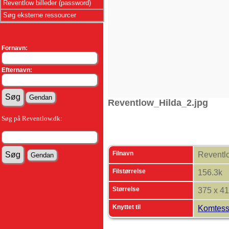
Reventlow billeder (password)
Søg eksterne ressourcer
Fornavn:
Efternavn:
Reventlow_Hilda_2.jpg
Søg på Reventlow.dk:
Filnavn
Reventl
Filstørrelse
156.3k
Størrelse
375 x 4
Knyttet til
Komtess