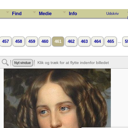
Find
Medie
Info
Udskriv
...
457
458
459
460
461
462
463
464
465
5