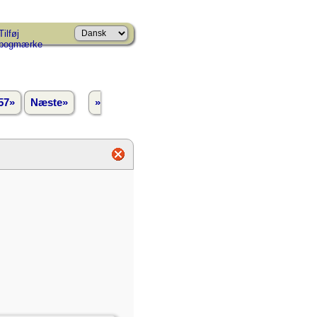
Tilføj
bogmærke
57»
Næste»
»