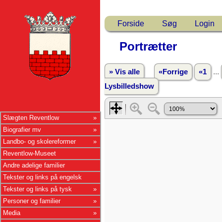
Forside
Søg
Login
Portrætter
...
» Vis alle
«Forrige
«1
Lysbilledshow
Slægten Reventlow
Biografier mv
Landbo- og skolereformer
Reventlow-Museet
Andre adelige familier
Tekster og links på engelsk
Tekster og links på tysk
Personer og familier
Media