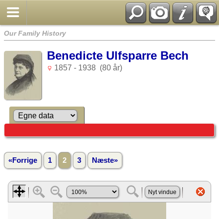
Our Family History
Benedicte Ulfsparre Bech
1857 - 1938 (80 år)
«Forrige
1
2
3
Næste»