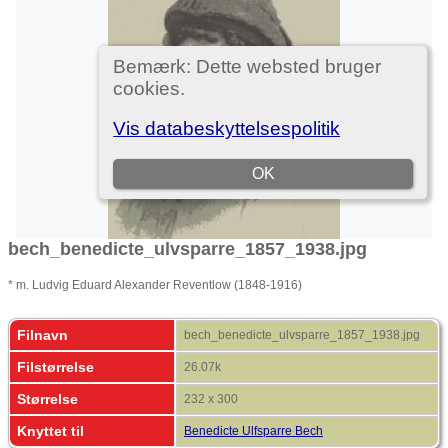
bech_benedicte_ulvsparre_1857_1938.jpg
* m. Ludvig Eduard Alexander Reventlow (1848-1916)
Filnavn
bech_benedicte_ulvsparre_1857_1938.jpg
Filstørrelse
26.07k
Størrelse
232 x 300
Knyttet til
Benedicte Ulfsparre Bech