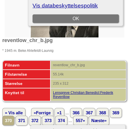
reventlow_chr_b.jpg
* 1945 m. Beke Ahlefeldt-Laurvig
Filnavn
reventlow_chr_b.jpg
Filstørrelse
55.14k
Størrelse
235 x 312
Knyttet til
Lensgreve Christian Benedict Frederik
Reventlow
...
» Vis alle
«Forrige
«1
366
367
368
369
...
370
371
372
373
374
557»
Næste»