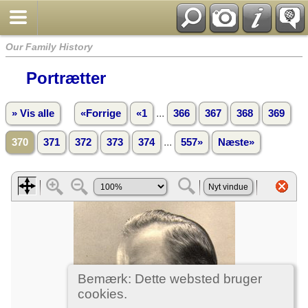
Our Family History
Portrætter
...
» Vis alle
«Forrige
«1
366
367
368
369
...
370
371
372
373
374
557»
Næste»