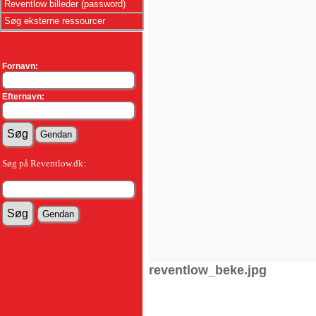
Reventlow billeder (password)
Søg eksterne ressourcer
Fornavn:
Efternavn:
Søg på Reventlow.dk:
reventlow_beke.jpg