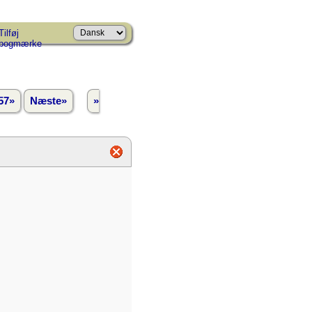
Tilføj
bogmærke
57»
Næste»
»