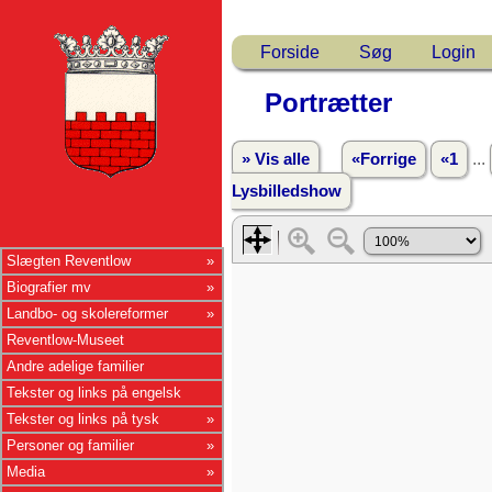
Forside
Søg
Login
Portrætter
...
» Vis alle
«Forrige
«1
Lysbilledshow
Slægten Reventlow
Biografier mv
Landbo- og skolereformer
Reventlow-Museet
Andre adelige familier
Tekster og links på engelsk
Tekster og links på tysk
Personer og familier
Media