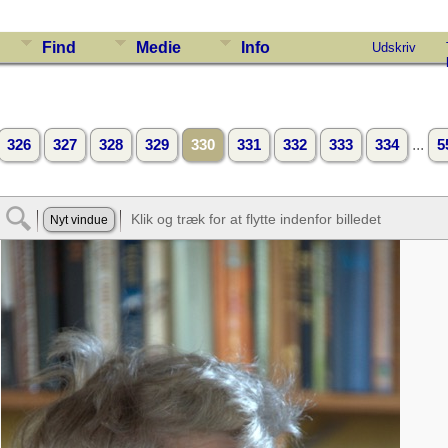
Find
Medie
Info
Udskriv
...
326
327
328
329
330
331
332
333
334
5