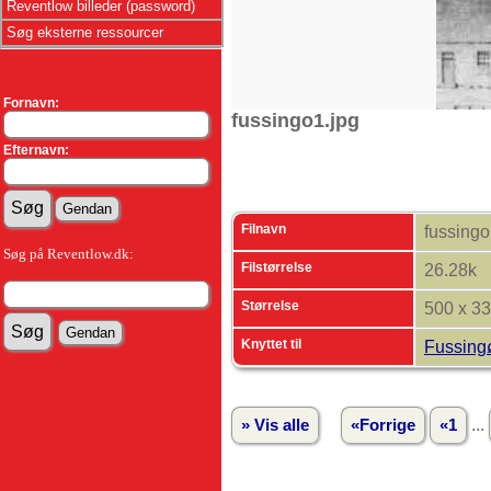
Reventlow billeder (password)
Søg eksterne ressourcer
Fornavn:
fussingo1.jpg
Efternavn:
Filnavn
fussingo
Søg på Reventlow.dk:
Filstørrelse
26.28k
Størrelse
500 x 3
Knyttet til
Fussing
...
» Vis alle
«Forrige
«1