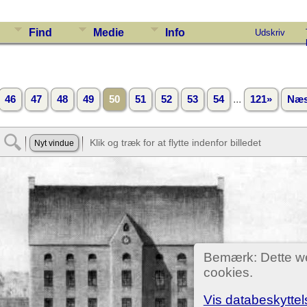
Find
Medie
Info
Udskriv
...
46
47
48
49
50
51
52
53
54
121»
Næs