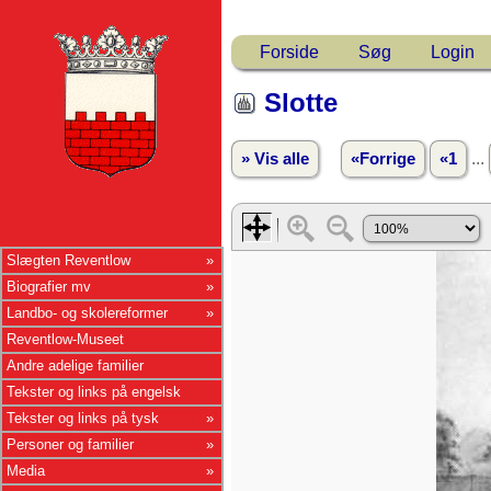
Forside
Søg
Login
Slotte
...
» Vis alle
«Forrige
«1
Slægten Reventlow
Biografier mv
Landbo- og skolereformer
Reventlow-Museet
Andre adelige familier
Tekster og links på engelsk
Tekster og links på tysk
Personer og familier
Media