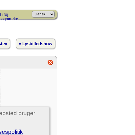
Tilføj
bogmærke
te»
» Lysbilledshow