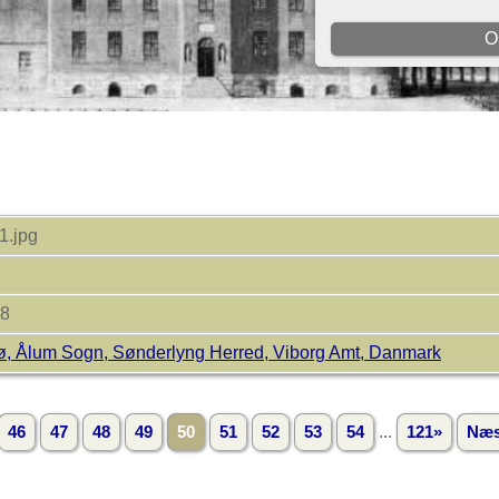
1.jpg
38
ø, Ålum Sogn, Sønderlyng Herred, Viborg Amt, Danmark
...
46
47
48
49
50
51
52
53
54
121»
Næs