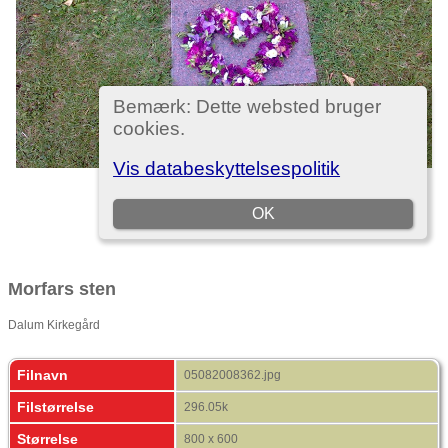
Morfars sten
Dalum Kirkegård
Filnavn
05082008362.jpg
Filstørrelse
296.05k
Størrelse
800 x 600