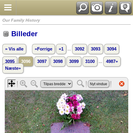
Our Family History
Billeder
...
» Vis alle
«Forrige
«1
3092
3093
3094
...
3095
3096
3097
3098
3099
3100
4987»
Næste»