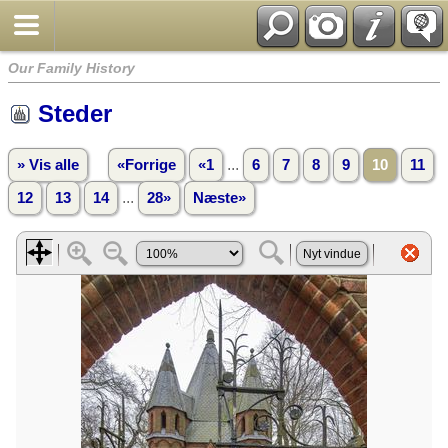
Our Family History
Steder
...
» Vis alle
«Forrige
«1
6
7
8
9
10
11
...
12
13
14
28»
Næste»