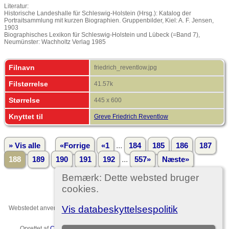
Literatur:
Historische Landeshalle für Schleswig-Holstein (Hrsg.): Katalog der
Portraitsammlung mit kurzen Biographien. Gruppenbilder, Kiel: A. F. Jensen,
1903
Biographisches Lexikon für Schleswig-Holstein und Lübeck (=Band 7),
Neumünster: Wachholtz Verlag 1985
Filnavn
friedrich_reventlow.jpg
Filstørrelse
41.57k
Størrelse
445 x 600
Knyttet til
Greve Friedrich Reventlow
...
» Vis alle
«Forrige
«1
184
185
186
187
...
188
189
190
191
192
557»
Næste»
Bemærk: Dette websted bruger
cookies.
Vis databeskyttelsespolitik
Webstedet anvender
The Next Generation of Genealogy Sitebuilding
v. 15.0,
forfattet af Darrin Lythgoe © 2001-2026.
Oprettet af
Christian Ditlev Reventlow
. |
EU-persondataforordningen
.