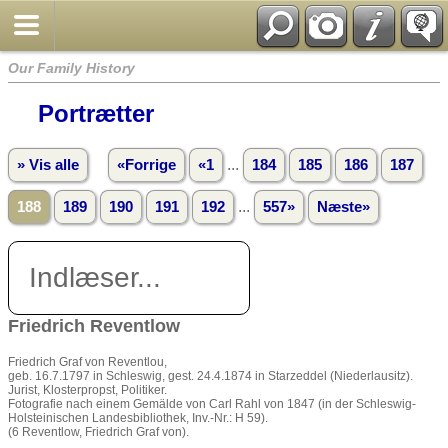
Our Family History
Portrætter
...
» Vis alle
«Forrige
«1
184
185
186
187
...
188
189
190
191
192
557»
Næste»
Indlæser...
Friedrich Reventlow
Friedrich Graf von Reventlou,
geb. 16.7.1797 in Schleswig, gest. 24.4.1874 in Starzeddel (Niederlausitz).
Jurist, Klosterpropst, Politiker.
Fotografie nach einem Gemälde von Carl Rahl von 1847 (in der Schleswig-
Holsteinischen Landesbibliothek, Inv.-Nr.: H 59).
(6 Reventlow, Friedrich Graf von).