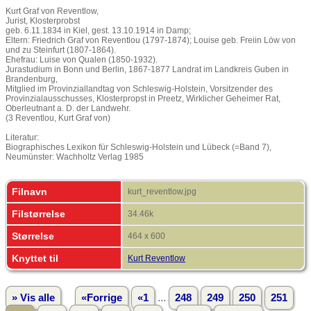
Kurt Graf von Reventlow,
Jurist, Klosterprobst
geb. 6.11.1834 in Kiel, gest. 13.10.1914 in Damp;
Eltern: Friedrich Graf von Reventlou (1797-1874); Louise geb. Freiin Löw von
und zu Steinfurt (1807-1864).
Ehefrau: Luise von Qualen (1850-1932).
Jurastudium in Bonn und Berlin, 1867-1877 Landrat im Landkreis Guben in
Brandenburg,
Mitglied im Provinziallandtag von Schleswig-Holstein, Vorsitzender des
Provinzialausschusses, Klosterpropst in Preetz, Wirklicher Geheimer Rat,
Oberleutnant a. D. der Landwehr.
(3 Reventlou, Kurt Graf von)
Literatur:
Biographisches Lexikon für Schleswig-Holstein und Lübeck (=Band 7),
Neumünster: Wachholtz Verlag 1985
Filnavn
kurt_reventlow.jpg
Filstørrelse
34.46k
Størrelse
464 x 600
Knyttet til
Kurt Reventlow
...
» Vis alle
«Forrige
«1
248
249
250
251