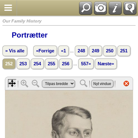
Our Family History
Portrætter
...
» Vis alle
«Forrige
«1
248
249
250
251
...
252
253
254
255
256
557»
Næste»