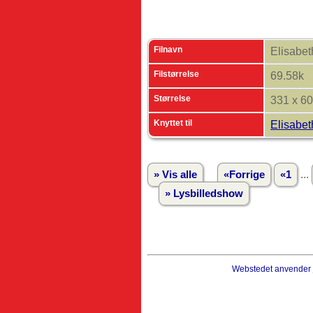
Filnavn
Elisabe
Filstørrelse
69.58k
Størrelse
331 x 6
Knyttet til
Elisabe
...
» Vis alle
«Forrige
«1
» Lysbilledshow
Webstedet anvender