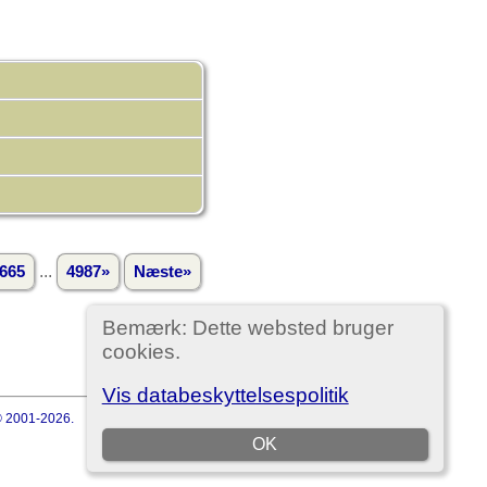
...
665
4987»
Næste»
Bemærk: Dette websted bruger
cookies.
Vis databeskyttelsespolitik
 © 2001-2026.
OK