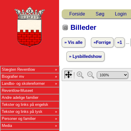
Forside
Søg
Login
Billeder
...
» Vis alle
«Forrige
«1
» Lysbilledshow
Slægten Reventlow
Biografier mv
Landbo- og skolereformer
Reventlow-Museet
Andre adelige familier
Tekster og links på engelsk
Tekster og links på tysk
Personer og familier
Media