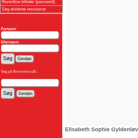
Reventlow billeder (password)
Søg eksterne ressourcer
Fornavn:
Efternavn:
Søg på Reventlow.dk:
Elisabeth Sophie Gyldenlø