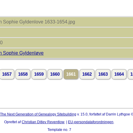
th Sophie Gyldenlove 1633-1654.jpg
00
th Sophie Gyldenløve
1657
1658
1659
1660
1661
1662
1663
1664
1
The Next Generation of Genealogy Sitebuilding
v. 15.0, forfattet af Darrin Lythgoe
Oprettet af
Christian Ditlev Reventlow
. |
EU-persondataforordningen
.
Template no. 7