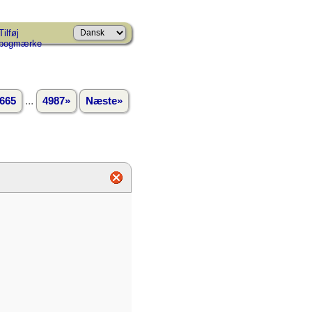
Tilføj
bogmærke
...
665
4987»
Næste»