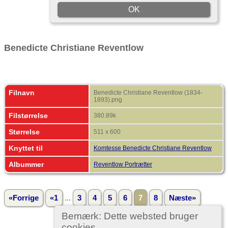
Benedicte Christiane Reventlow
Filnavn
Benedicte Christiane Reventlow (1834-
1893).png
Filstørrelse
380.89k
Størrelse
511 x 600
Knyttet til
Komtesse Benedicte Christiane Reventlow
Albummer
Reventlow Portrætter
...
«Forrige
«1
3
4
5
6
7
8
Næste»
Bemærk: Dette websted bruger
cookies.