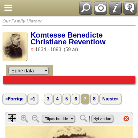
Our Family History
Komtesse Benedicte
Christiane Reventlow
1834 - 1893 (59 år)
...
«Forrige
«1
3
4
5
6
7
8
Næste»