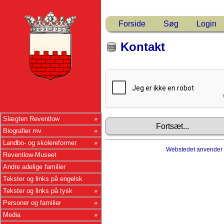
Forside
Søg
Login
Kontakt
Slægten Reventlow
Biografier mv
Landbo- og skolereformer
Webstedet anvender
Reventlow-Museet
Andre adelige familier
Tekster og links på engelsk
Tekster og links på tysk
Personer og familier
Media