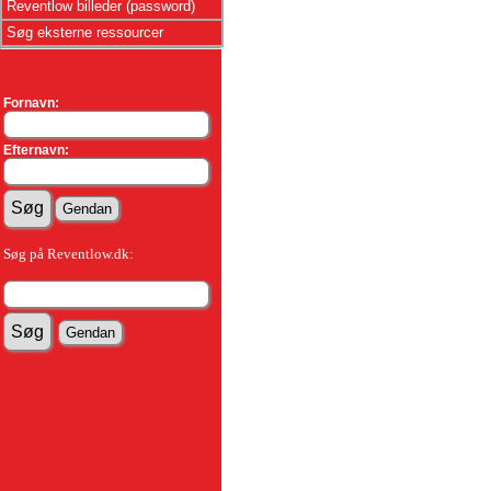
Reventlow billeder (password)
Søg eksterne ressourcer
Fornavn:
Efternavn:
Søg på Reventlow.dk: