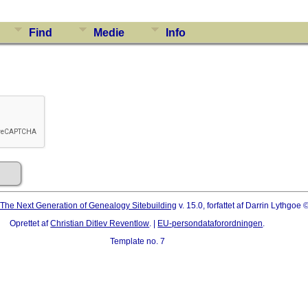
Find
Medie
Info
The Next Generation of Genealogy Sitebuilding
v. 15.0, forfattet af Darrin Lythgoe
Oprettet af
Christian Ditlev Reventlow
. |
EU-persondataforordningen
.
Template no. 7