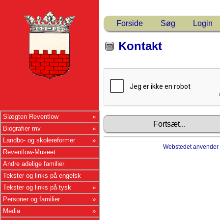
Forside
Søg
Login
Kontakt
Slægten Reventlow
Biografier mv
Landbo- og skolereformer
Webstedet anvender
Reventlow-Museet
Andre adelige familier
Tekster og links på engelsk
Tekster og links på tysk
Personer og familier
Media