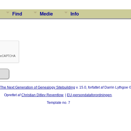
Find
Medie
Info
The Next Generation of Genealogy Sitebuilding
v. 15.0, forfattet af Darrin Lythgoe
Oprettet af
Christian Ditlev Reventlow
. |
EU-persondataforordningen
.
Template no. 7