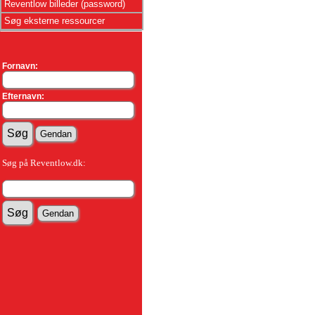
Reventlow billeder (password)
Søg eksterne ressourcer
Fornavn:
Efternavn:
Søg på Reventlow.dk: