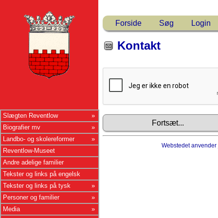
Forside
Søg
Login
Kontakt
Slægten Reventlow
Biografier mv
Landbo- og skolereformer
Webstedet anvender
Reventlow-Museet
Andre adelige familier
Tekster og links på engelsk
Tekster og links på tysk
Personer og familier
Media