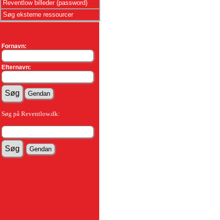
Reventlow billeder (password)
Søg eksterne ressourcer
Fornavn:
Efternavn:
Søg på Reventlow.dk: