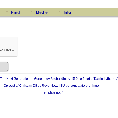
Find
Medie
Info
The Next Generation of Genealogy Sitebuilding
v. 15.0, forfattet af Darrin Lythgoe
Oprettet af
Christian Ditlev Reventlow
. |
EU-persondataforordningen
.
Template no. 7