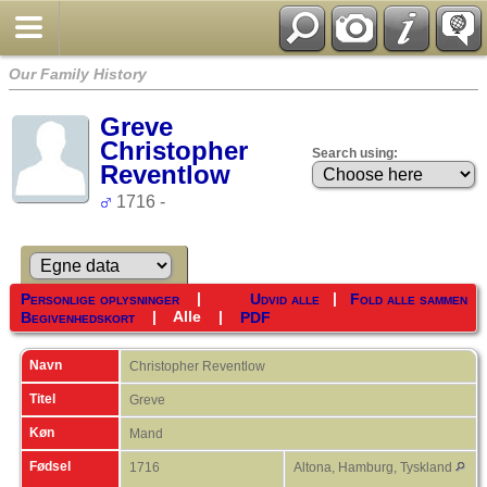
Our Family History
Greve
Christopher
Search using:
Reventlow
1716 -
|
|
Personlige oplysninger
Udvid alle
Fold alle sammen
|
Alle
|
Begivenhedskort
PDF
Navn
Christopher
Reventlow
Titel
Greve
Køn
Mand
Fødsel
1716
Altona, Hamburg, Tyskland