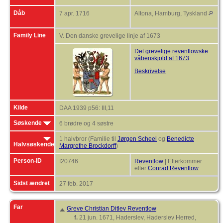
Dåb
7 apr. 1716
Altona, Hamburg, Tyskland
Family Line
V. Den danske grevelige linje af 1673
Det grevelige reventlowske
våbenskjold af 1673
Beskrivelse
Kilde
DAA 1939 p56: III,11
Søskende
6 brødre og 4 søstre
1 halvbror (Familie til
Jørgen Scheel
og
Benedicte
Halvsøskende
Margrethe Brockdorff
)
Person-ID
I20746
Reventlow
| Efterkommer
efter
Conrad Reventlow
Sidst ændret
27 feb. 2017
Far
Greve Christian Ditlev Reventlow
f.
21 jun. 1671, Haderslev, Haderslev Herred,