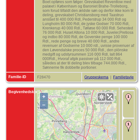
Boet opføres som følger. Grevskabet Reventlow med
palæet i København og Baroniet Brahe-Trolleborg,
som forud tilfaldt den ældste søn og derfor ikke kom til
deling, grevskabet Christiansborg med Taastruo
anslået til 400 000 Rdl, Pederstrup 34 000 Rdl og
Lungholm 80 000 Rdl, de jyske Godser 70 000 Rdl,
Krenkerup 40 000 Rdl., Tølløse 60 000 Rdl. Sehested
76 000 Rdl. Huset Altona 10 000 Rdl, Juveler,Pretiosa
og indbo 80 000 Rdl, de Goverske penge 100 000
Rdl., rede penge og breve 40 000 Rdl., andre
revenuer af Godserne 10 000 rdl., uvisse provenuer af
den Løvendalske proces 50 000 Rdl., den plönske
medgift og udstyrsummen 116 000 Rdl, Ialt 864
000Rdl., Hvoraf afgik passiver på 112 000 Rdl.,
således at der til deling blev tilbage 744.000 Rdl.,
Sønnerne fik dobbelte portioner.
Familie-ID
F28470
Gruppeskema
|
Familietavle
Begivenhedskort
+
F
1
–
A
H
T
D
a
-
H