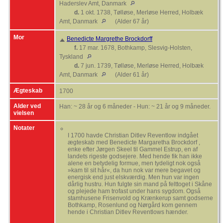
Haderslev Amt, Danmark
d.
1 okt. 1738, Tølløse, Merløse Herred, Holbæk
Amt, Danmark
(Alder 67 år)
Mor
Benedicte Margrethe Brockdorff
f.
17 mar. 1678, Bothkamp, Slesvig-Holsten,
Tyskland
d.
7 jun. 1739, Tølløse, Merløse Herred, Holbæk
Amt, Danmark
(Alder 61 år)
Ægteskab
1700
Alder ved
Han: ~ 28 år og 6 måneder - Hun: ~ 21 år og 9 måneder.
vielsen
Notater
I 1700 havde Christian Ditlev Reventlow indgået
ægteskab med Benedicte Margaretha Brockdorf ,
enke efter Jørgen Skeel til Gammel Estrup, en af
landets rigeste godsejere. Med hende fik han ikke
alene en betydelig formue, men tydeligt nok også
»kam til sit hår«, da hun nok var mere begavet og
energisk end just elskværdig. Men hun var ingen
dårlig hustru. Hun fulgte sin mand på felttoget i Skåne
og plejede ham trofast under hans sygdom. Også
stamhusene Frisenvold og Krænkerup samt godserne
Bothkamp, Rosenlund og Nørgård kom gennem
hende i Christian Ditlev Reventlows hænder.