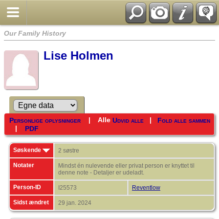
Our Family History
Lise Holmen
|
Alle
|
Personlige oplysninger
Udvid alle
Fold alle sammen
|
PDF
Søskende
2 søstre
Notater
Mindst én nulevende eller privat person er knyttet til
denne note - Detaljer er udeladt.
Person-ID
I25573
Reventlow
Sidst ændret
29 jan. 2024