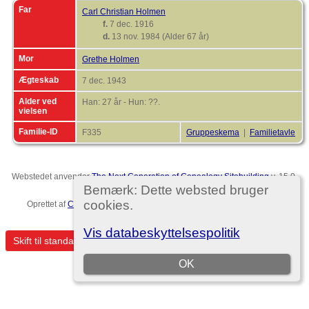
Far
Carl Christian Holmen
f.
7 dec. 1916
d.
13 nov. 1984 (Alder 67 år)
Mor
Grethe Holmen
Ægteskab
7 dec. 1943
Alder ved
Han: 27 år - Hun: ??.
vielsen
Familie-ID
F335
Gruppeskema
|
Familietavle
Webstedet anvender
The Next Generation of Genealogy Sitebuilding
v. 15.0,
forfattet af Darrin Lythgoe © 2001-2026.
Bemærk: Dette websted bruger
cookies.
Oprettet af
Christian Ditlev Reventlow
. |
EU-persondataforordningen
.
Template no. 7
Vis databeskyttelsespolitik
Skift til standardvisning
OK