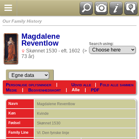
Our Family History
Magdalene
Reventlow
Search using:
Skønnet 1530 - eft. 1602 (>
73 år)
|
|
Personlige oplysninger
Udvid alle
Fold alle sammen
|
|
Alle
|
Medie
Begivenhedskort
PDF
Navn
Magdalene
Reventlow
Køn
Kvinde
Fødsel
Skønnet 1530
Family Line
VI. Den fynske linje