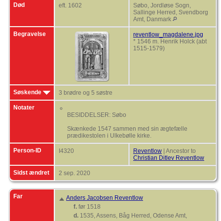
Død
eft. 1602
Søbo, Jordløse Sogn,
Sallinge Herred, Svendborg
Amt, Danmark
Begravelse
reventlow_magdalene.jpg
* 1546 m. Henrik Holck (abt
1515-1579)
Søskende
3 brødre og 5 søstre
Notater
BESIDDELSER: Søbo
Skænkede 1547 sammen med sin ægtefælle
prædikestolen i Ulkebølle kirke.
Person-ID
I4320
Reventlow
| Ancestor to
Christian Ditlev Reventlow
Sidst ændret
2 sep. 2020
Far
Anders Jacobsen Reventlow
f.
før 1518
d.
1535, Assens, Båg Herred, Odense Amt,