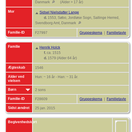
Danmark
(Alder > 17 år)
Mor
Sidsel Nielsdatter Lange
d.
1553, Søbo, Jordløse Sogn, Sallinge Herred,
Svendborg Amt, Danmark
Familie-ID
F27997
Gruppeskema
|
Familietavle
Familie
Henrik Holck
f.
ca. 1515
d.
1579 (Alder 64 år)
Ægteskab
1546
Alder ved
Hun: ~ 16 år - Han: ~ 31 år.
vielsen
Børn
2 sons
Familie-ID
F28609
Gruppeskema
|
Familietavle
Sidst ændret
25 jan. 2015
Begivenhedskort
B
D