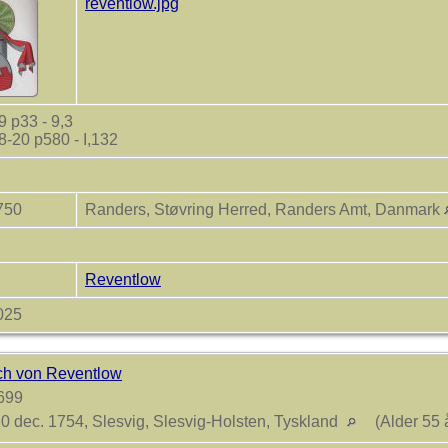
reventlow.jpg
 p33 - 9,3
-20 p580 - I,132
1750
Randers, Støvring Herred, Randers Amt, Danmark
Reventlow
2025
ich von Reventlow
699
0 dec. 1754, Slesvig, Slesvig-Holsten, Tyskland
(Alder 55 