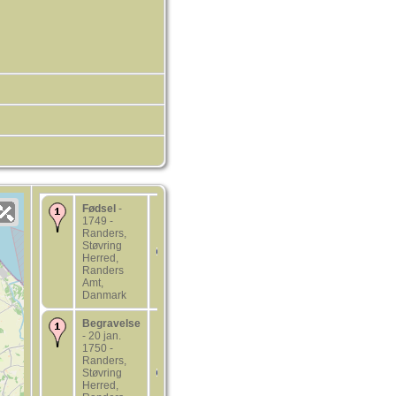
Fødsel
-
1749 -
Randers,
Støvring
Herred,
Randers
Amt,
Danmark
Begravelse
- 20 jan.
1750 -
Randers,
Støvring
Herred,