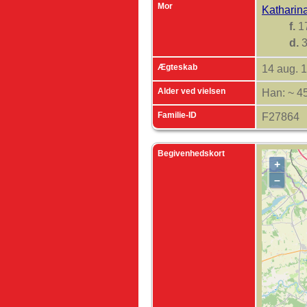
Mor
Katharin
f.
1
d.
3
Ægteskab
14 aug. 
Alder ved vielsen
Han: ~ 4
Familie-ID
F27864
Begivenhedskort
+
–