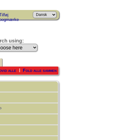
Tilføj
bogmærke
rch using:
dvid alle
Fold alle sammen
|