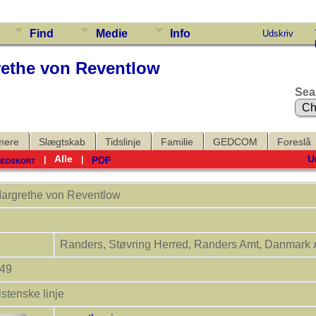
Find
Medie
Info
Udskriv
ethe von Reventlow
Sea
mere
Slægtskab
Tidslinje
Familie
GEDCOM
Foreslå
Alle
U
hedskort
PDF
|
|
argrethe von
Reventlow
Randers, Støvring Herred, Randers Amt, Danmark
749
lstenske linje