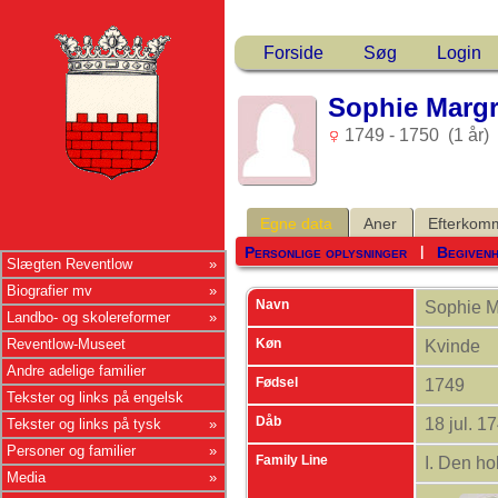
Forside
Søg
Login
Sophie Margr
1749 - 1750 (1 år)
Egne data
Aner
Efterkom
Personlige oplysninger
Begiven
|
Slægten Reventlow
Biografier mv
Navn
Sophie M
Landbo- og skolereformer
Køn
Reventlow-Museet
Kvinde
Andre adelige familier
Fødsel
1749
Tekster og links på engelsk
Dåb
18 jul. 1
Tekster og links på tysk
Personer og familier
Family Line
I. Den ho
Media