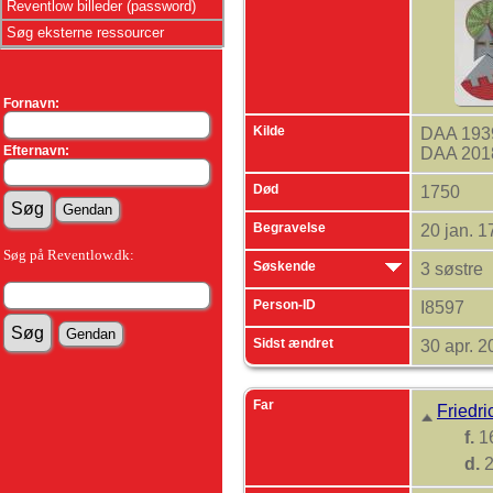
Reventlow billeder (password)
Søg eksterne ressourcer
Fornavn:
Kilde
DAA 1939
Efternavn:
DAA 2018
Død
1750
Begravelse
20 jan. 
Søg på Reventlow.dk:
Søskende
3 søstre
Person-ID
I8597
Sidst ændret
30 apr. 
Far
Friedr
f.
1
d.
2