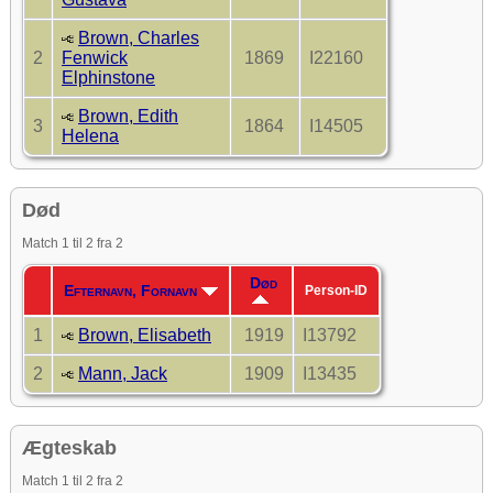
Brown, Charles
2
Fenwick
1869
I22160
Elphinstone
Brown, Edith
3
1864
I14505
Helena
Død
Match 1 til 2 fra 2
Død
Efternavn, Fornavn
Person-ID
1
Brown, Elisabeth
1919
I13792
2
Mann, Jack
1909
I13435
Ægteskab
Match 1 til 2 fra 2