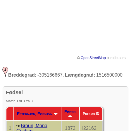
©
OpenStreetMap
contributors.
Breddegrad:
-305166667,
Længdegrad:
1516500000
Fødsel
Match 1 til 3 fra 3
Fødsel
Efternavn, Fornavn
Person-ID
Broun, Mona
1
1872
I22162
Gustava