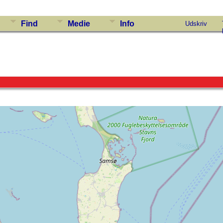
Find
Medie
Info
Udskriv