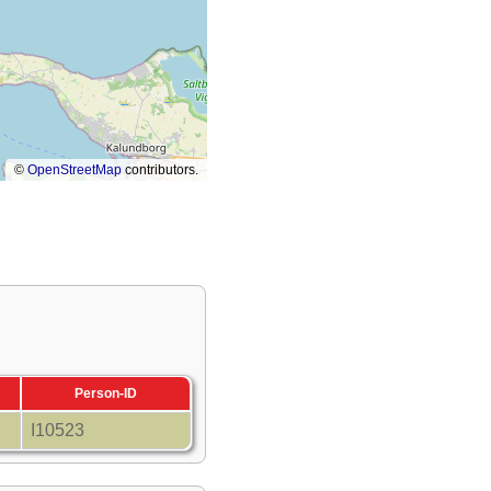
©
OpenStreetMap
contributors.
Person-ID
I10523