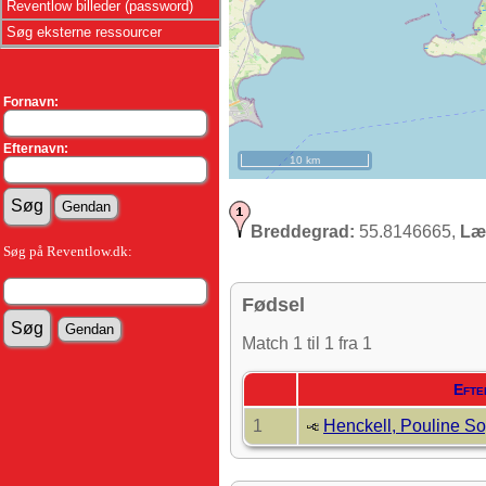
Reventlow billeder (password)
Søg eksterne ressourcer
Fornavn:
Efternavn:
10 km
Breddegrad:
55.8146665,
Læ
Søg på Reventlow.dk:
Fødsel
Match 1 til 1 fra 1
Efte
1
Henckell, Pouline S