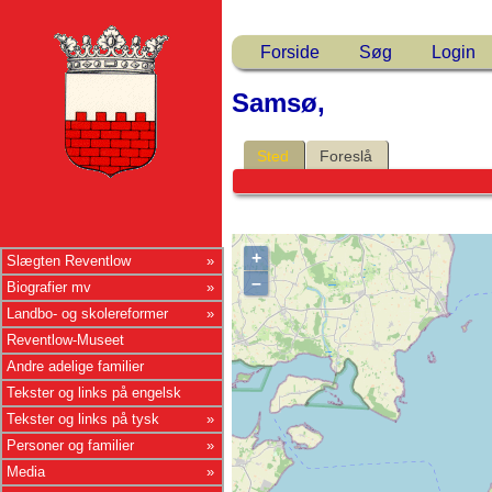
Forside
Søg
Login
Samsø,
Sted
Foreslå
+
Slægten Reventlow
–
Biografier mv
Landbo- og skolereformer
Reventlow-Museet
Andre adelige familier
Tekster og links på engelsk
Tekster og links på tysk
Personer og familier
Media