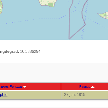
ngdegrad:
10.5886294
rnavn, Fornavn
Fødsel
ophie
27 jun. 1815