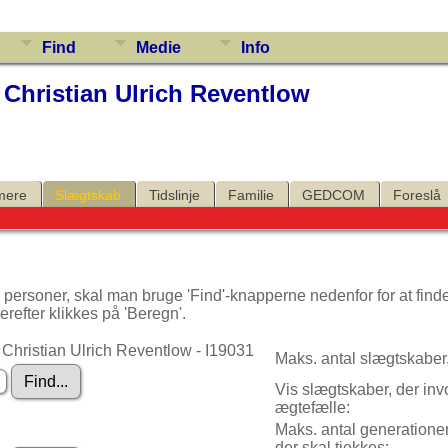
Find
Medie
Info
Christian Ulrich Reventlow
mere
Slægtskab
Tidslinje
Familie
GEDCOM
Foreslå
 personer, skal man bruge 'Find'-knapperne nedenfor for at find
erefter klikkes på 'Beregn'.
Christian Ulrich Reventlow - I19031
Maks. antal slægtskaber,
Vis slægtskaber, der inv
ægtefælle:
Maks. antal generationer
der skal tjekkes: