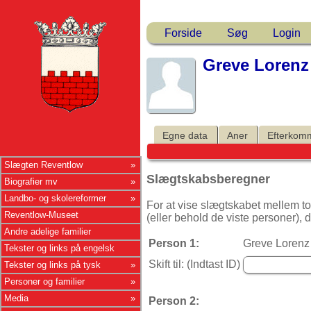
Forside
Søg
Login
Greve Lorenz 
Egne data
Aner
Efterkom
Slægten Reventlow
Slægtskabsberegner
Biografier mv
Landbo- og skolereformer
For at vise slægtskabet mellem to
Reventlow-Museet
(eller behold de viste personer), d
Andre adelige familier
Person 1:
Greve Lorenz 
Tekster og links på engelsk
Skift til: (Indtast ID)
Tekster og links på tysk
Personer og familier
Media
Person 2: