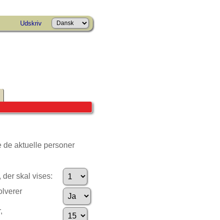
Udskriv
e de aktuelle personer
 der skal vises:
olverer
,