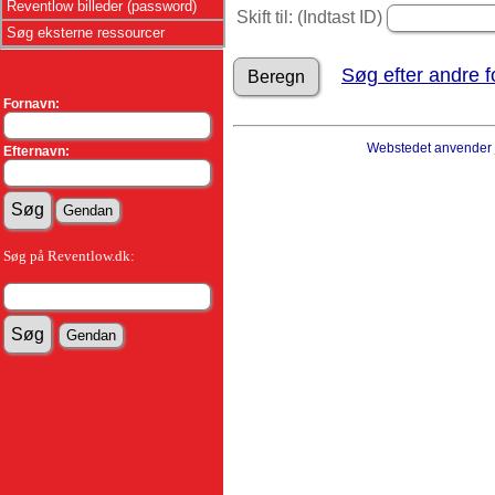
Reventlow billeder (password)
Skift til: (Indtast ID)
Søg eksterne ressourcer
Søg efter andre f
Fornavn:
Webstedet anvender
Efternavn:
Søg på Reventlow.dk: