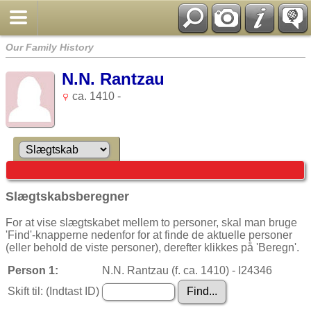
Our Family History
N.N. Rantzau
ca. 1410 -
Slægtskabsberegner
For at vise slægtskabet mellem to personer, skal man bruge
'Find'-knapperne nedenfor for at finde de aktuelle personer
(eller behold de viste personer), derefter klikkes på 'Beregn'.
Person 1:
N.N. Rantzau (f. ca. 1410) - I24346
Skift til: (Indtast ID)