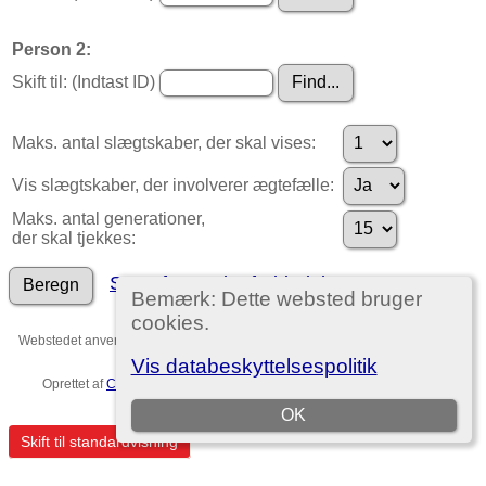
Person 2:
Skift til: (Indtast ID)
Maks. antal slægtskaber, der skal vises:
Vis slægtskaber, der involverer ægtefælle:
Maks. antal generationer,
der skal tjekkes:
Søg efter andre forbindelser
Bemærk: Dette websted bruger
cookies.
Webstedet anvender
The Next Generation of Genealogy Sitebuilding
v. 15.0,
forfattet af Darrin Lythgoe © 2001-2026.
Vis databeskyttelsespolitik
Oprettet af
Christian Ditlev Reventlow
. |
EU-persondataforordningen
.
Template no. 7
OK
Skift til standardvisning