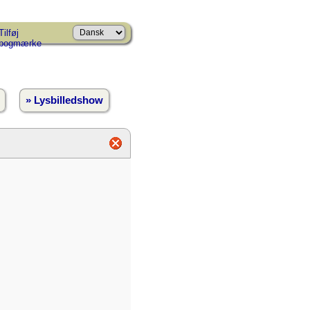
Tilføj
bogmærke
» Lysbilledshow