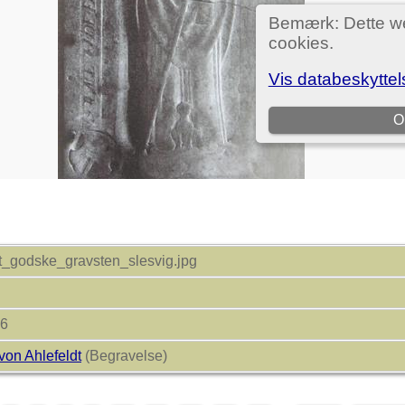
t_godske_gravsten_slesvig.jpg
36
on Ahlefeldt
(Begravelse)