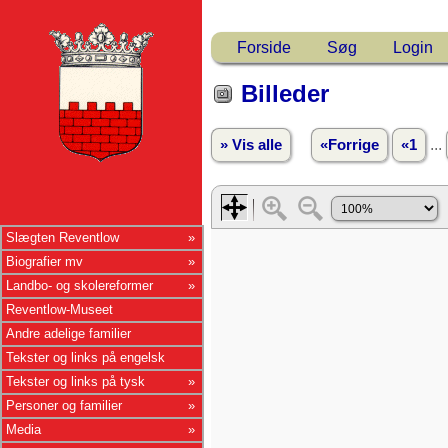
Forside
Søg
Login
Billeder
...
» Vis alle
«Forrige
«1
Slægten Reventlow
Biografier mv
Landbo- og skolereformer
Reventlow-Museet
Andre adelige familier
Tekster og links på engelsk
Tekster og links på tysk
Personer og familier
Media