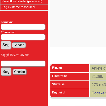
Reventlow billeder (password)
Søg eksterne ressourcer
Fornavn:
Efternavn:
Søg på Reventlow.dk:
Filnavn
Ahlefeld
Filstørrelse
21.38k
Størrelse
273 x 4
Knyttet til
Godske v