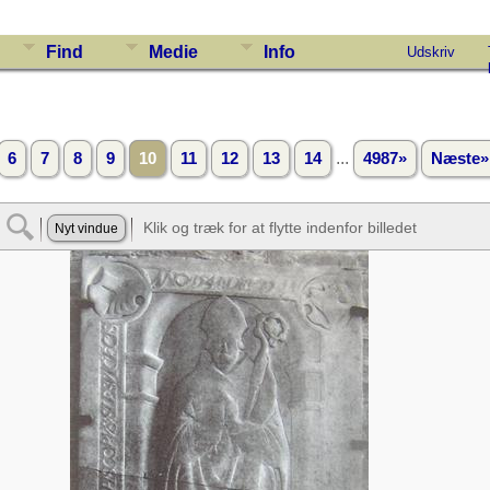
Find
Medie
Info
Udskriv
...
6
7
8
9
10
11
12
13
14
4987»
Næste»