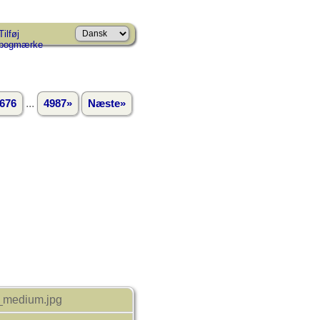
Tilføj
bogmærke
...
676
4987»
Næste»
__medium.jpg