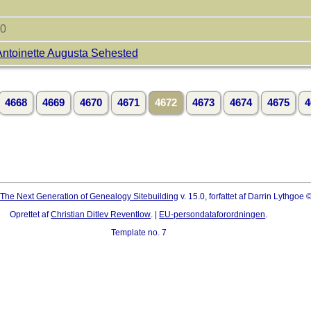
50
Antoinette Augusta Sehested
4668
4669
4670
4671
4672
4673
4674
4675
4
The Next Generation of Genealogy Sitebuilding
v. 15.0, forfattet af Darrin Lythgoe
Oprettet af
Christian Ditlev Reventlow
. |
EU-persondataforordningen
.
Template no. 7