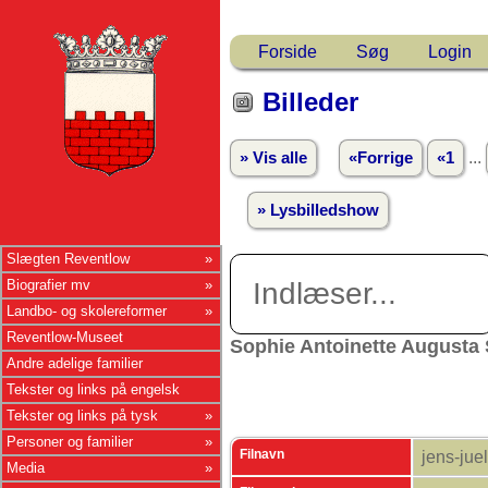
Forside
Søg
Login
Billeder
...
» Vis alle
«Forrige
«1
» Lysbilledshow
Slægten Reventlow
Biografier mv
Indlæser...
Landbo- og skolereformer
Reventlow-Museet
Sophie Antoinette Augusta
Andre adelige familier
Tekster og links på engelsk
Tekster og links på tysk
Personer og familier
Filnavn
jens-jue
Media