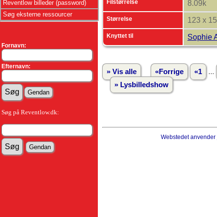
Filstørrelse
Reventlow billeder (password)
8.09k
Søg eksterne ressourcer
Størrelse
123 x 1
Knyttet til
Sophie 
Fornavn:
Efternavn:
...
» Vis alle
«Forrige
«1
» Lysbilledshow
Søg på Reventlow.dk:
Webstedet anvender