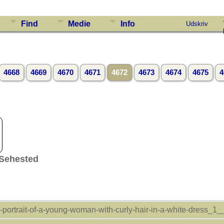
Find
Medie
Info
Udskriv
4668
4669
4670
4671
4672
4673
4674
4675
4
 Sehested
l-portrait-of-a-young-woman-with-curly-hair-in-a-white-dress_1