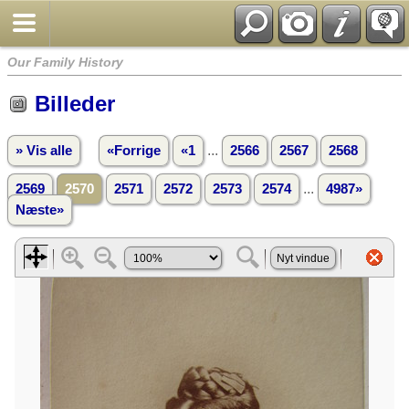
Our Family History
Billeder
...
» Vis alle
«Forrige
«1
2566
2567
2568
...
2569
2570
2571
2572
2573
2574
4987»
Næste»