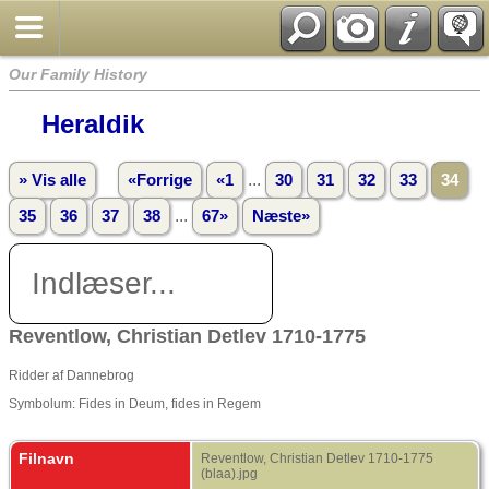
Our Family History
Heraldik
...
» Vis alle
«Forrige
«1
30
31
32
33
34
...
35
36
37
38
67»
Næste»
Indlæser...
Reventlow, Christian Detlev 1710-1775
Ridder af Dannebrog
Symbolum: Fides in Deum, fides in Regem
Filnavn
Reventlow, Christian Detlev 1710-1775
(blaa).jpg