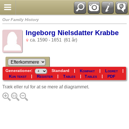
Our Family History
Ingeborg Nielsdatter Krabbe
ca. 1590 - 1651 (61 år)
Generationer:
Standard
|
|
|
Kompakt
Lodret
|
|
|
|
Kun tekst
Register
Tables
Tables
PDF
Træk eller rul for at se mere af diagrammet.