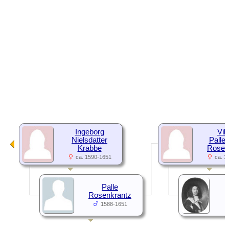
Ingeborg
Vib
Nielsdatter
Palles
Krabbe
Rosen
ca. 1590-1651
ca. 1
Palle
Rosenkrantz
1588-1651